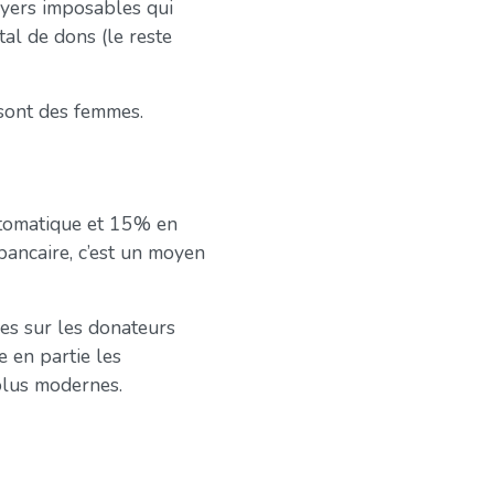
oyers imposables qui
al de dons (le reste
 sont des femmes.
utomatique et 15% en
 bancaire, c’est un moyen
ues sur les donateurs
e en partie les
plus modernes.