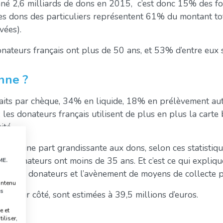
nné 2,6 milliards de dons en 2015, c’est donc 15% des f
es dons des particuliers représentent 61% du montant tot
vées).
onateurs français ont plus de 50 ans, et 53% d’entre eux
nne ?
aits par chèque, 34% en liquide, 18% en prélèvement a
: les donateurs français utilisent de plus en plus la carte
ité.
ennent une part grandissante aux dons, selon ces statistiq
es donateurs ont moins de 35 ans. Et c’est ce qui expliqu
ME.
ques des donateurs et l’avènement de moyens de collecte 
ontenu
s
 de leur côté, sont estimées à 39,5 millions d’euros.
e et
iliser,