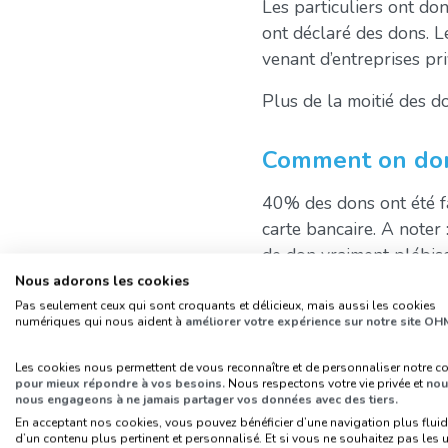
Les particuliers ont do
ont déclaré des dons. L
venant d’entreprises pri
Plus de la moitié des d
Comment on do
40% des dons ont été f
carte bancaire. A noter 
de don vraiment plébisc
Nous adorons les cookies
En effet, les jeunes pr
Pas seulement ceux qui sont croquants et délicieux, mais aussi les cookies
français, puisque 24% d
numériques qui nous aident à
améliorer votre expérience sur notre site OH
modifications de prati
Les cookies nous permettent de vous reconnaître et de personnaliser notre c
pour mieux répondre à vos besoins.
Nous respectons votre vie privée et
nou
Les collectes en nature,
nous engageons à ne jamais partager vos données avec des tiers.
En acceptant nos cookies, vous pouvez bénéficier d’une navigation plus fluid
d’un contenu plus pertinent et personnalisé. Et si vous ne souhaitez pas les ut