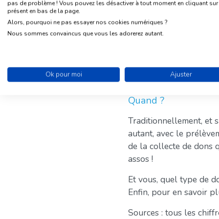
A qui donne-t-o
pas de problème ! Vous pouvez les désactiver à tout moment en cliquant sur l
présent en bas de la page.
L’aide à la protection d
Alors, pourquoi ne pas essayer nos cookies numériques ?
ensuite la lutte contre 
Nous sommes convaincus que vous les adorerez autant.
la recherche médicale.
Cependant, les jeunes d
animaux.
Ok pour moi
Ajuster
Quand ?
Traditionnellement, et 
autant, avec le prélève
de la collecte de dons 
assos !
Et vous, quel type de 
Enfin, pour en savoir p
Sources : tous les chiff