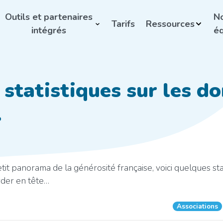
Outils et partenaires
N
Tarifs
Ressources
intégrés
éq
statistiques sur les d
…
t panorama de la générosité française, voici quelques stat
rder en tête…
Associations