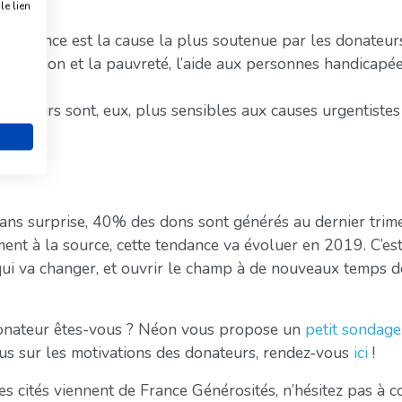
n ?
e lien
e l’enfance est la cause la plus soutenue par les donateur
l’exclusion et la pauvreté, l’aide aux personnes handicapées
onateurs sont, eux, plus sensibles aux causes urgentistes 
sans surprise, 40% des dons sont générés au dernier trime
ment à la source, cette tendance va évoluer en 2019. C’est
qui va changer, et ouvrir le champ à de nouveaux temps d
donateur êtes-vous ? Néon vous propose un
petit sondage
lus sur les motivations des donateurs, rendez-vous
ici
!
res cités viennent de France Générosités, n’hésitez pas à 