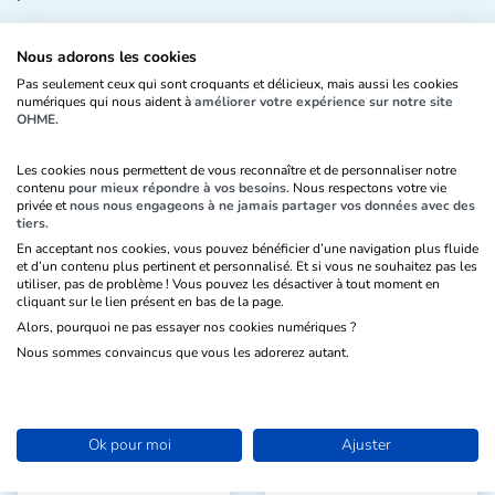
Je teste gratuitement
Nous adorons les cookies
Pas seulement ceux qui sont croquants et délicieux, mais aussi les cookies
Pas besoin de CB, sans engagement (si, si, c'est vrai)
numériques qui nous aident à
améliorer votre expérience sur notre site
La restriction des fonctionnalités prendra effet après les 15
OHME.
premiers jours de test.
Les cookies nous permettent de vous reconnaître et de personnaliser notre
contenu
pour mieux répondre à vos besoins.
Nous respectons votre vie
privée et
nous nous engageons à ne jamais partager vos données avec des
tiers.
En acceptant nos cookies, vous pouvez bénéficier d’une navigation plus fluide
et d’un contenu plus pertinent et personnalisé. Et si vous ne souhaitez pas les
utiliser, pas de problème ! Vous pouvez les désactiver à tout moment en
Jusqu'à 150 contacts
1 utilisateur
cliquant sur le lien présent en bas de la page.
et/ou structures
Alors, pourquoi ne pas essayer nos cookies numériques ?
Nous sommes convaincus que vous les adorerez autant.
Ok pour moi
Ajuster
1 connexion
Jusqu'à 250 reçus
fiscaux