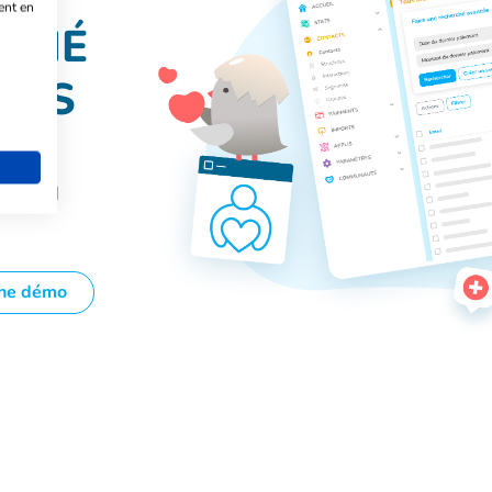
ent en
ÉDIÉ
ONS
tre CRM
 une démo