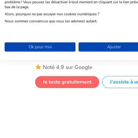
problème ! Vous pouvez les désactiver à tout moment en cliquant sur le lien prés
bas de la page.
OHME LE CRM D
Alors, pourquoi ne pas essayer nos cookies numériques ?
Nous sommes convaincus que vous les adorerez autant.
AUX ASSOCIATI
CARITATIVES
Ok pour moi
Ajuster
Plus de 1000 associations utilisent no
Noté 4.9 sur Google
Je teste gratuitement
J’assiste à