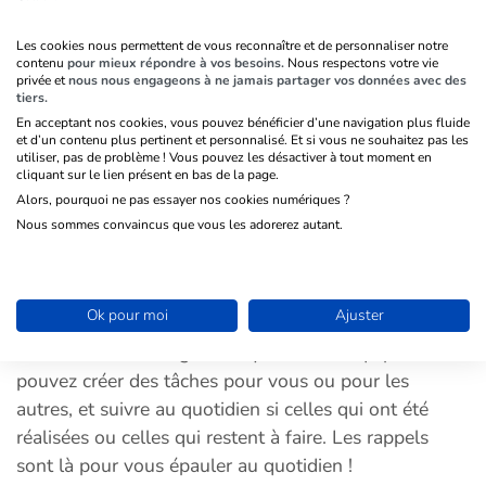
Les cookies nous permettent de vous reconnaître et de personnaliser notre
contenu
pour mieux répondre à vos besoins.
Nous respectons votre vie
privée et
nous nous engageons à ne jamais partager vos données avec des
tiers.
En acceptant nos cookies, vous pouvez bénéficier d’une navigation plus fluide
et d’un contenu plus pertinent et personnalisé. Et si vous ne souhaitez pas les
utiliser, pas de problème ! Vous pouvez les désactiver à tout moment en
cliquant sur le lien présent en bas de la page.
Alors, pourquoi ne pas essayer nos cookies numériques ?
Nous sommes convaincus que vous les adorerez autant.
Tâches et rappels
Les tâches & rappels vont vous permettre de vous
organiser en équipe pour ne plus rien oublier : un
Ok pour moi
Ajuster
bénévole à appeler, une réunion avec un potentiel
mécène, un emailing à envoyer à votre équipe… Vous
pouvez créer des tâches pour vous ou pour les
autres, et suivre au quotidien si celles qui ont été
réalisées ou celles qui restent à faire. Les rappels
sont là pour vous épauler au quotidien !