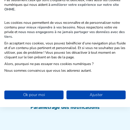
Pas seulement ceux qui sont croquants et délicieux, mais aussi les cookies
1
numériques qui nous aident à
améliorer votre expérience sur notre site
OHME.
Paramétrage du design :
nom, URL, couleur, photo
Les cookies nous permettent de vous reconnaître et de personnaliser notre
contenu
pour mieux répondre à vos besoins.
Nous respectons votre vie
2
privée et
nous nous engageons à ne jamais partager vos données avec des
tiers.
Paramétrage des accès à l’Espace
En acceptant nos cookies, vous pouvez bénéficier d’une navigation plus fluide
et d’un contenu plus pertinent et personnalisé. Et si vous ne souhaitez pas les
utiliser, pas de problème ! Vous pouvez les désactiver à tout moment en
cliquant sur le lien présent en bas de la page.
3
Alors, pourquoi ne pas essayer nos cookies numériques ?
Paramétrage des pages de l’Espace :
Nous sommes convaincus que vous les adorerez autant.
accueil, informations à mettre à jour, carte d’adhésion,
documents & liens, pages libres
Ok pour moi
Ajuster
4
Paramétrage des notifications