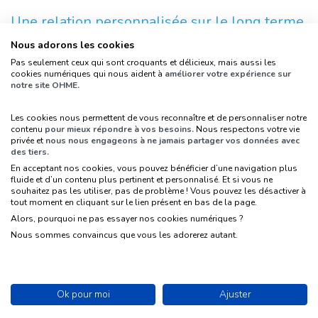
Une relation personnalisée sur le long terme
Nous adorons les cookies
Les grands donateurs attendent un accompagnement
Pas seulement ceux qui sont croquants et délicieux, mais aussi les
spécifique. Cela passe par une communication
cookies numériques qui nous aident à
améliorer votre expérience sur
personnalisée, une mémoire des échanges, mais aussi
notre site OHME.
une transparence sur les résultats. Il est donc crucial
Les cookies nous permettent de vous reconnaître et de personnaliser notre
de conserver l’ensemble des interactions et des
contenu
pour mieux répondre à vos besoins.
Nous respectons votre vie
contributions de manière lisible.
privée et
nous nous engageons à ne jamais partager vos données avec
des tiers.
En acceptant nos cookies, vous pouvez bénéficier d’une navigation plus
Gérer les promesses de dons
fluide et d’un contenu plus pertinent et personnalisé. Et si vous ne
souhaitez pas les utiliser, pas de problème ! Vous pouvez les désactiver à
tout moment en cliquant sur le lien présent en bas de la page.
Les promesses de dons doivent être traitées à part,
Alors, pourquoi ne pas essayer nos cookies numériques ?
sans les confondre avec les paiements validés. C’est
Nous sommes convaincus que vous les adorerez autant.
un point de vigilance essentiel pour éviter les
erreurs dans le suivi financier ou statistique.
Ok pour moi
Ajuster
Une gestion simplifiée et fiable avec