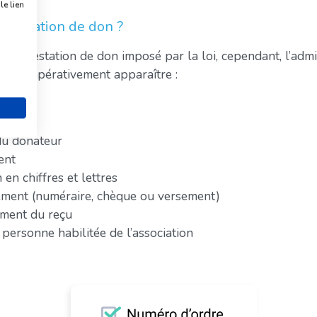
e lien
ttestation de don ?
e d’attestation de don imposé par la loi, cependant, l’adm
l doit impérativement apparaître :
e
ciaire
du donateur
ent
en chiffres et lettres
ement (numéraire, chèque ou versement)
ement du reçu
 personne habilitée de l’association