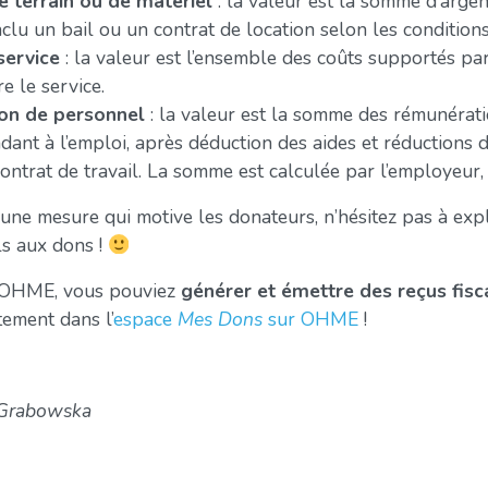
e terrain ou de matériel
: la valeur est la somme d’argen
onclu un bail ou un contrat de location selon les conditio
service
: la valeur est l’ensemble des coûts supportés pa
re le service.
ion de personnel
: la valeur est la somme des rémunérati
dant à l’emploi, après déduction des aides et réductions 
contrat de travail. La somme est calculée par l’employeur,
t une mesure qui motive les donateurs, n’hésitez pas à exp
ls aux dons !
r OHME, vous pouviez
générer et émettre des reçus fis
tement dans l’
espace
Mes Dons
sur OHME
!
a Grabowska