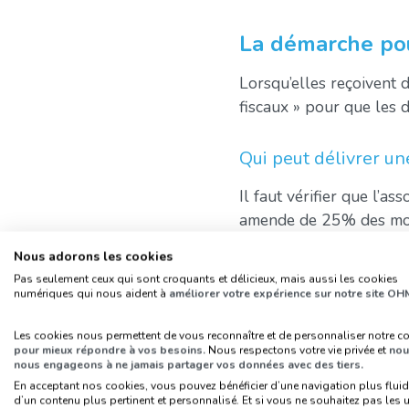
La démarche pou
Lorsqu’elles reçoivent d
fiscaux » pour que les 
Qui peut délivrer un
Il faut vérifier que l’as
amende de 25% des mont
responsabilité solidaire
Nous adorons les cookies
Seules les associations
Pas seulement ceux qui sont croquants et délicieux, mais aussi les cookies
numériques qui nous aident à
améliorer votre expérience sur notre site OH
émettre un reçu fiscal.
Les cookies nous permettent de vous reconnaître et de personnaliser notre c
En cas de doute, il est 
pour mieux répondre à vos besoins.
Nous respectons votre vie privée et
nou
qui statuera, dans un dé
nous engageons à ne jamais partager vos données avec des tiers.
En acceptant nos cookies, vous pouvez bénéficier d’une navigation plus fluid
délais, l’association di
d’un contenu plus pertinent et personnalisé. Et si vous ne souhaitez pas les ut