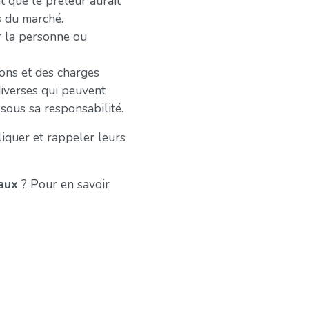
t que le prêteur aurait
ns du marché.
r la personne ou
ons et des charges
diverses qui peuvent
 sous sa responsabilité.
liquer et rappeler leurs
caux
? Pour en savoir