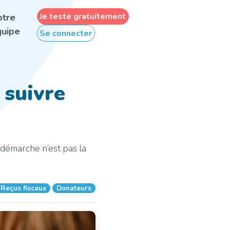
Je teste gratuitement
otre
uipe
Se connecter
 suivre
a démarche n’est pas la
Reçus fiscaux
Donateurs