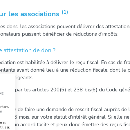
(1)
r les associations
es dons, les associations peuvent délivrer des attestation
donateurs puissent bénéficier de réductions d’impôts.
e attestation de don ?
sociation est habilitée à délivrer le reçu fiscal. En cas de f
ants ayant donné lieu à une réduction fiscale, dont le p
 des dirigeants.
 visées par les articles 200(5) et 238 bis(6) du Code gén
ME.
ontenu
possible de faire une demande de rescrit fiscal auprès de l
s
lai de 6 mois, sur votre statut d’intérêt général. Si elle 
e et
spose d’un accord tacite et peux donc émettre des reçus fis
iliser,