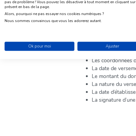
pas de problème ! Vous pouvez les désactiver à tout moment en cliquant sur l
présent en bas de la page.
Quel modèle pour l’a
Alors, pourquoi ne pas essayer nos cookies numériques ?
Nous sommes convaincus que vous les adorerez autant.
Il n’existe pas de modèl
disposition (cf
Doc2
). I
Un numéro d’ordr
Ok pour moi
Ajuster
L’organisme bénéfi
Les coordonnées 
La date de versem
Le montant du don 
La nature du vers
La date d’établiss
La signature d’une