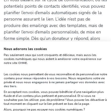
potentiels points de contacts identifiés, vous pouvez
planifier l’envoi d’emails automatiques signés de la
personne assurant le lien. L’idée n’est pas de
produire des emailings avec des templates, mais de
planifier l’envoi d’emails personnalisés, de mise en
forme simple. Dès qu’un donateur y répond, alors
vous pouvez reprendre la relation de manière
Nous adorons les cookies
personnalisée !
Pas seulement ceux qui sont croquants et délicieux, mais aussi les
cookies numériques qui nous aident à
améliorer votre expérience sur
Vous pouvez utiliser cela lors de points de contacts
notre site OHME.
identifiés, de type anniversaire, retour sur un
évènement, paiement reçu. Mais vous pouvez
Les cookies nous permettent de vous reconnaître et de personnaliser notre
contenu
pour mieux répondre à vos besoins.
Nous respectons votre vie
l’utiliser de manière plus poussée en envoyant un
privée et
nous nous engageons à ne jamais partager vos données avec
des tiers.
email automatique (mais personnalisé, à l’aide de
En acceptant nos cookies, vous pouvez bénéficier d’une navigation plus
variables définies) demandant l’avis de vos grands
fluide et d’un contenu plus pertinent et personnalisé. Et si vous ne
dos sur un axe stratégique de votre asso par
souhaitez pas les utiliser, pas de problème ! Vous pouvez les désactiver à
tout moment en cliquant sur le lien présent en bas de la page.
exemple (certains aiment être consultés). Si un grand
Alors, pourquoi ne pas essayer nos cookies numériques ?