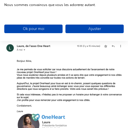
do répond qu’il est intéressé pour en discuter, alors
Nous sommes convaincus que vous les adorerez autant.
c’est le moment de reprendre la relation de manière
100% personnalisée.
Ok pour moi
Ajuster