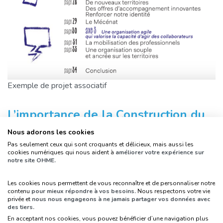
Exemple de projet associatif
L’importance de la Construction du
Projet Associatif
Nous adorons les cookies
Pas seulement ceux qui sont croquants et délicieux, mais aussi les
Définir un projet d’association clair est aussi crucial
cookies numériques qui nous aident à
améliorer votre expérience sur
notre site OHME.
pour la communication de son association. Le projet
constitue la base de tous vos supports de
Les cookies nous permettent de vous reconnaître et de personnaliser notre
communication et va donc assurer une véritable
contenu
pour mieux répondre à vos besoins.
Nous respectons votre vie
privée et
nous nous engageons à ne jamais partager vos données avec
cohérence dans les messages envoyés à vos publics.
des tiers.
Plus votre projet associatif sera clair, plus il sera
En acceptant nos cookies, vous pouvez bénéficier d’une navigation plus