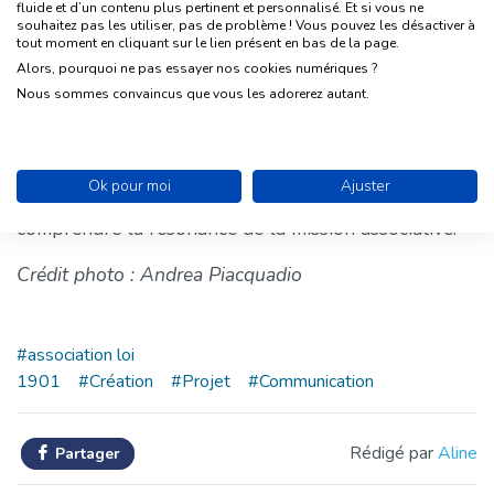
facile pour vos communautés de comprendre la
fluide et d’un contenu plus pertinent et personnalisé. Et si vous ne
souhaitez pas les utiliser, pas de problème ! Vous pouvez les désactiver à
vision de l’association et donc de s’en emparer.
tout moment en cliquant sur le lien présent en bas de la page.
Alors, pourquoi ne pas essayer nos cookies numériques ?
Vous l’aurez compris, la phase de définition du projet
Nous sommes convaincus que vous les adorerez autant.
associatif est clé ! Que ce soit lors de la création de
votre association, ou même plus tard, c’est un
exercice qui permettra à votre équipe, à vos
Ok pour moi
Ajuster
membres et à vos sympathisants de mieux
comprendre la résonance de la mission associative.
Crédit photo : Andrea Piacquadio
#association loi
1901
#Création
#Projet
#Communication
Rédigé par
Aline
Partager