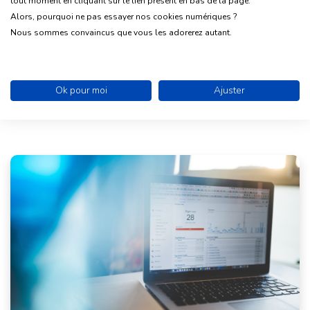
tout moment en cliquant sur le lien présent en bas de la page.
Alors, pourquoi ne pas essayer nos cookies numériques ?
Nous sommes convaincus que vous les adorerez autant.
Associations
Communautés
Ok pour moi
Ajuster
Nos 8 conseils pour booster le
référencement naturel de votre association