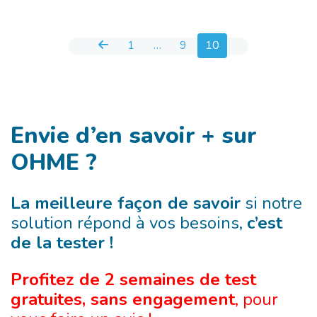
Pagination des publications
1
…
9
10
Envie d’en savoir + sur
OHME ?
La meilleure façon de savoir
si notre
solution répond à vos besoins,
c’est
de la tester !
Profitez de 2 semaines de test
gratuites, sans engagement
, pour