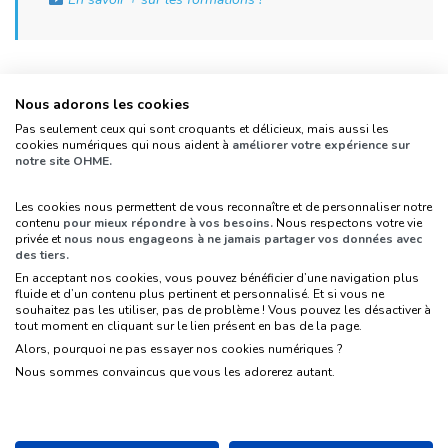
Prévoir des moments de convivialité
Nous adorons les cookies
avec votre équipe
Pas seulement ceux qui sont croquants et délicieux, mais aussi les
cookies numériques qui nous aident à
améliorer votre expérience sur
L’année 2020 a été une année difficile pour
notre site OHME.
beaucoup d’entre nous et souvent, nos équipes ont
pris un petit coup au moral. Pourtant, plus que
Les cookies nous permettent de vous reconnaître et de personnaliser notre
contenu
pour mieux répondre à vos besoins.
Nous respectons votre vie
jamais, les élans de solidarité, les moments d’échange
privée et
nous nous engageons à ne jamais partager vos données avec
des tiers.
et de partage sont les bienvenus dans un quotidien
En acceptant nos cookies, vous pouvez bénéficier d’une navigation plus
parfois morose.
fluide et d’un contenu plus pertinent et personnalisé. Et si vous ne
souhaitez pas les utiliser, pas de problème ! Vous pouvez les désactiver à
Alors n’hésitez pas à renforcer la communication
tout moment en cliquant sur le lien présent en bas de la page.
Alors, pourquoi ne pas essayer nos cookies numériques ?
interne de votre association
pour que chacun se
Nous sommes convaincus que vous les adorerez autant.
sente de nouveau comme faisant partie de cette
chouette équipe qui est la vôtre
!