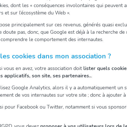
ies, dont les « conséquences involontaires qui peuvent a
eurs et sur l’écosystème du Web ».
epose principalement sur ces revenus, générés quasi excl
ne doute pas, donc, que Google est déjà à la recherche de
t comprendre le comportement des internautes.
es cookies dans mon association ?
i vous en avez, votre association doit
lister quels cookies
 applicatifs, son site, ses partenaires..
.
ilisez Google Analytics, alors il y a automatiquement un
ent de vos internautes sur votre site ; donc à ajouter à v
ssi pour Facebook ou Twitter, notamment si vous sponsori
 RGPD, vous devez
proposer à vos utilisateurs lors de l