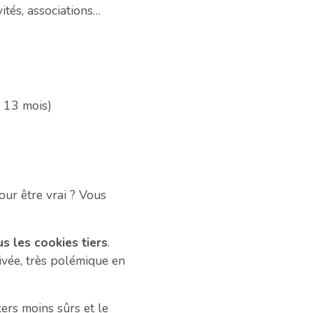
vités, associations…
e 13 mois)
ur être vrai ? Vous
s les cookies tiers
.
ivée, très polémique en
ers moins sûrs et le