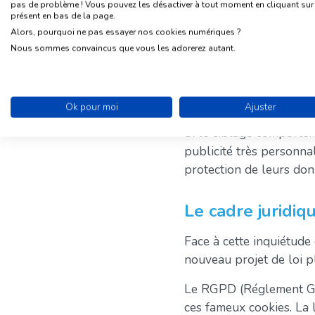
pas de problème ! Vous pouvez les désactiver à tout moment en cliquant sur l
l’éditeur du site mais pa
présent en bas de la page.
pour du ciblage market
Alors, pourquoi ne pas essayer nos cookies numériques ?
Selon votre navigation e
Nous sommes convaincus que vous les adorerez autant.
informations sur ces s
ciblées, selon vos goûts
visités.
Ok pour moi
Ajuster
Si le ciblage comportem
publicité très personnal
protection de leurs do
Le cadre juridiq
Face à cette inquiétude
nouveau projet de loi p
Le RGPD (Réglement Gén
ces fameux cookies. La 