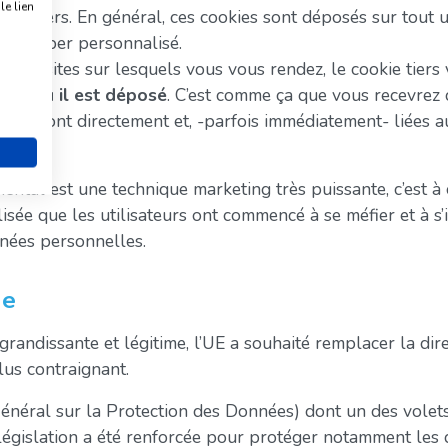
e lien
r un tiers. En général, ces cookies sont déposés sur tout un
ing hyper personnalisé.
t les sites sur lesquels vous vous rendez, le cookie tiers 
ites où il est déposé
. C’est comme ça que vous recevrez 
, qui sont directement et, -parfois immédiatement- liées 
ental est une technique marketing très puissante, c’est à
isée que les utilisateurs ont commencé à se méfier et à s’
nnées personnelles.
ue
 grandissante et légitime, l’UE a souhaité remplacer la di
lus contraignant.
éral sur la Protection des Données) dont un des volet
législation a été renforcée pour protéger notamment les