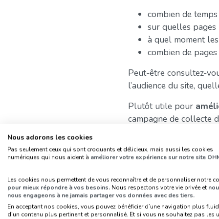
combien de temps l
sur quelles pages 
à quel moment les u
combien de pages 
Peut-être consultez-vou
l’audience du site, quel
Plutôt utile pour
améli
campagne de collecte d
Nous adorons les cookies
Le risque lié au
Pas seulement ceux qui sont croquants et délicieux, mais aussi les cookies
numériques qui nous aident à
améliorer votre expérience sur notre site OH
Les critiques liées aux
publicitaires et/ou le
Les cookies nous permettent de vous reconnaître et de personnaliser notre c
pour mieux répondre à vos besoins.
Nous respectons votre vie privée et
nou
« profils utilisateurs ».
nous engageons à ne jamais partager vos données avec des tiers.
En acceptant nos cookies, vous pouvez bénéficier d’une navigation plus fluid
La différence avec un c
d’un contenu plus pertinent et personnalisé. Et si vous ne souhaitez pas les ut