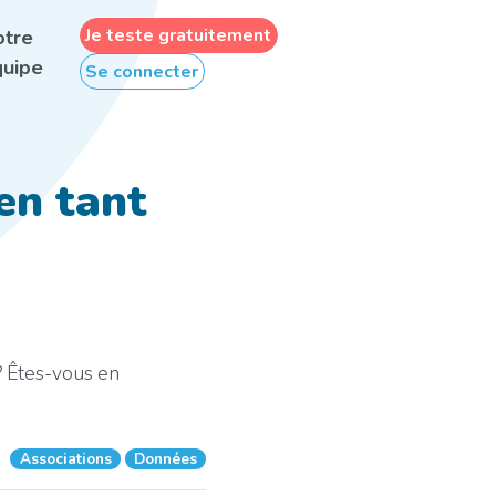
Je teste gratuitement
otre
uipe
Se connecter
en tant
? Êtes-vous en
Associations
Données