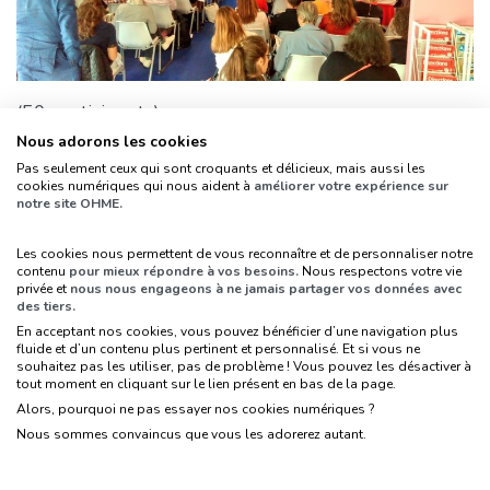
(50 participants)
Nous adorons les cookies
Pas seulement ceux qui sont croquants et délicieux, mais aussi les
Retour aux événements
cookies numériques qui nous aident à
améliorer votre expérience sur
notre site OHME.
Les cookies nous permettent de vous reconnaître et de personnaliser notre
contenu
pour mieux répondre à vos besoins.
Nous respectons votre vie
privée et
nous nous engageons à ne jamais partager vos données avec
des tiers.
En acceptant nos cookies, vous pouvez bénéficier d’une navigation plus
fluide et d’un contenu plus pertinent et personnalisé. Et si vous ne
souhaitez pas les utiliser, pas de problème ! Vous pouvez les désactiver à
tout moment en cliquant sur le lien présent en bas de la page.
Suivez-nous sur les réseaux sociaux, pour
Alors, pourquoi ne pas essayer nos cookies numériques ?
faire le plein d’astuces !
Nous sommes convaincus que vous les adorerez autant.