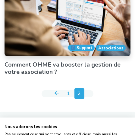
Support
Associations
Comment OHME va booster la gestion de
votre association ?
Pagination des publications
1
2
Nous adorons les cookies
Pas seulement ceux qui sont croquants et délicieux, mais aussi les