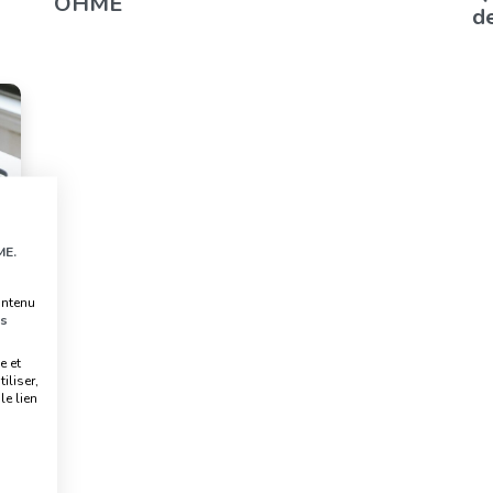
OHME
d
ME.
ontenu
s
e et
iliser,
e lien