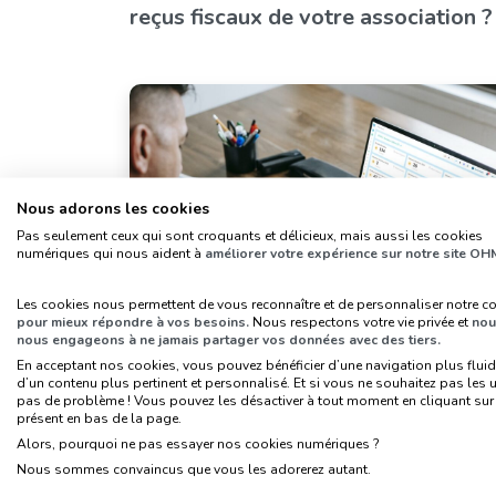
reçus fiscaux de votre association ?
Nous adorons les cookies
Pas seulement ceux qui sont croquants et délicieux, mais aussi les cookies
numériques qui nous aident à
améliorer votre expérience sur notre site OH
Les cookies nous permettent de vous reconnaître et de personnaliser notre c
Statistiques
Support
pour mieux répondre à vos besoins.
Nous respectons votre vie privée et
nou
nous engageons à ne jamais partager vos données avec des tiers.
En acceptant nos cookies, vous pouvez bénéficier d’une navigation plus fluid
Mieux analyser votre campagne de
d’un contenu plus pertinent et personnalisé. Et si vous ne souhaitez pas les ut
collecte sur OHME, c’est facile !
pas de problème ! Vous pouvez les désactiver à tout moment en cliquant sur l
présent en bas de la page.
Alors, pourquoi ne pas essayer nos cookies numériques ?
Nous sommes convaincus que vous les adorerez autant.