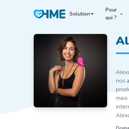
Pour
Solution
qui ?
Al
Alex
nos a
produ
mais 
inter
Alexa
Domai