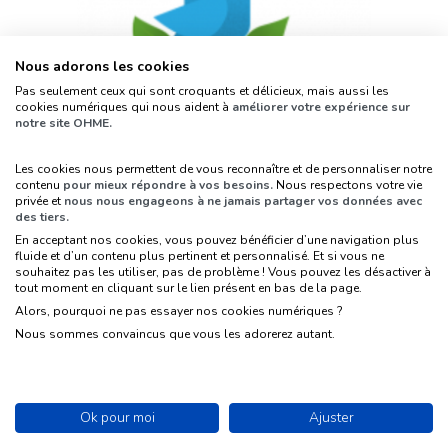
Nous adorons les cookies
Pas seulement ceux qui sont croquants et délicieux, mais aussi les
cookies numériques qui nous aident à
améliorer votre expérience sur
notre site OHME.
Quel est le moral des associations
Les cookies nous permettent de vous reconnaître et de personnaliser notre
contenu
pour mieux répondre à vos besoins.
Nous respectons votre vie
en France ?
privée et
nous nous engageons à ne jamais partager vos données avec
des tiers.
En acceptant nos cookies, vous pouvez bénéficier d’une navigation plus
fluide et d’un contenu plus pertinent et personnalisé. Et si vous ne
souhaitez pas les utiliser, pas de problème ! Vous pouvez les désactiver à
tout moment en cliquant sur le lien présent en bas de la page.
Alors, pourquoi ne pas essayer nos cookies numériques ?
Nous sommes convaincus que vous les adorerez autant.
Ok pour moi
Ajuster
Source :
Le moral des responsables associatifs