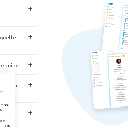
 quelle
e équipe
 design
ME.
ontenu
s
t et à
e et
iliser,