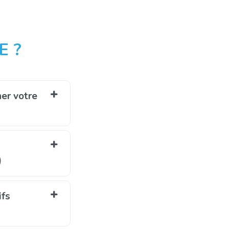
E ?
er votre
)
ifs