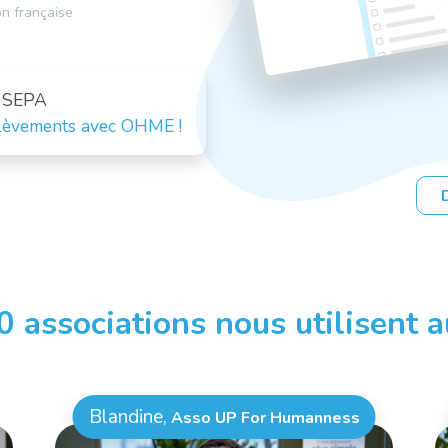
on française
 SEPA
lèvements avec OHME !
 associations nous utilisent a
Blandine,
Asso UP For Humanness