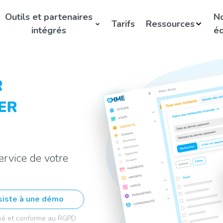
Outils et partenaires
N
Tarifs
Ressources
intégrés
éq
ervice de votre
ssiste à une démo
sé et conforme au RGPD