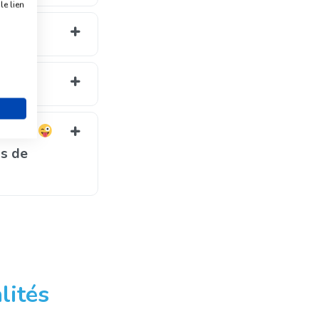
e lien
s
s de
lités