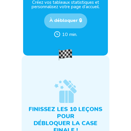
Créez vos tableaux statistiques et
personnalisez votre page d’accueil.
À débloquer 🔒
10 min.
FINISSEZ LES 10 LEÇONS
POUR
DÉBLOQUER LA CASE
FINALE !