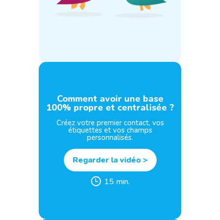
Comment avoir une base
100% propre et centralisée ?
Créez votre premier contact, vos
étiquettes et vos champs
personnalisés.
Regarder la vidéo >
15 min.