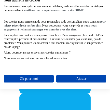
Nous adorons les cookies
Pas seulement ceux qui sont croquants et délicieux, mais aussi les cookies numériques
qui nous aident à
améliorer votre expérience sur notre site OHME.
Les cookies nous permettent de vous reconnaître et de personnaliser notre contenu
pour
mieux répondre à vos besoins.
Nous respectons votre vie privée et
nous nous
engageons à ne jamais partager vos données avec des tiers.
Comment personnaliser
votre base et automatiser
En acceptant nos cookies, vous pouvez bénéficier d’une navigation plus fluide et d’un
vos actions ?
contenu plus pertinent et personnalisé. Et si vous ne souhaitez pas les utiliser, pas de
problème ! Vous pouvez les désactiver à tout moment en cliquant sur le lien présent en
Configurez vos paramètres, vos
bas de la page.
champs, et vos plages de validité
Alors, pourquoi ne pas essayer nos cookies numériques ?
d’adhésion.
Nous sommes convaincus que vous les adorerez autant.
À débloquer 🔒
5 min.
Ok pour moi
Ajuster